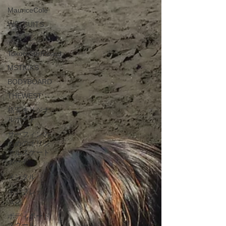
MauriceCole
WETSUITS
ラーメン
TokoroSurfBoard
MSTICKS
BODYBOARD
THEWEST
格安オリジナ
ルボード
サーフィンの
ためのオリジ
ナルスケート
ボード
メンタル
インプレッシ
ョン
ボディボード
スクール