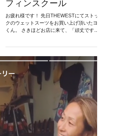
thewest
2017年9月21日
読了時間: 4分
世界に誇る日本のウェッ
トスーツ！と最近のサー
フィンスクール
お疲れ様です！ 先日THEWESTにてストッ
クのウェットスーツをお買い上げ頂いたヨウ
くん。 さきほどお店に来て、「頑丈です
ね！」って、普通にそんなすぐ壊れないよw
と思いながら話してたら、実際ネットで買っ
たとある有名海外ブランドのはすぐにヨレヨ
レになってしまったそうで、や...