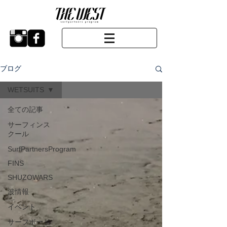
ブログ
WETSUITS
全ての記事
サーフィンス
クール
SurfPartnersProgram
FINS
SHUZOWARS
波情報
イベント
サーフボード