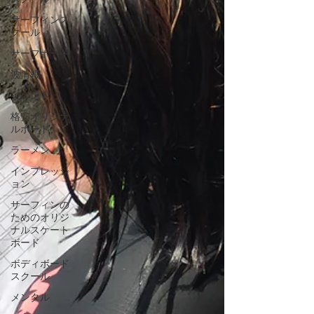
サーフィンス
クール
サーフボード
波情報
イベント
格安オリジナ
ルボード
ラーメン
インプレッシ
ョン
サーフィンの
ためのオリジ
ナルスケート
ボード
ボディボード
スクール
メンタル