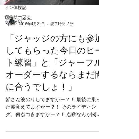
子育てサーフ
ィン体験記
僕のサーフィ
ン体験記
thewest
2018年4月21日
読了時間: 2分
「ジャッジの方にも参加
してもらった今日のヒー
ト練習」と「ジャーフル
オーダーするならまだ間
に合うでしょ！」
皆さん波のりしてますかー？！ 最後に乗っ
た波覚えてますかー？！ そのライディン
グ、何点つきますかー？！ 点数なんか関係
ねー！な方はもちろんそれでいい、それがい