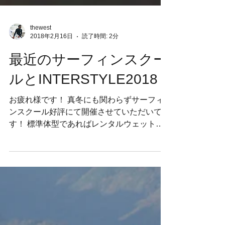
thewest
2018年2月16日
読了時間: 2分
最近のサーフィンスクー
ルとINTERSTYLE2018
お疲れ様です！ 真冬にも関わらずサーフィ
ンスクール好評にて開催させていただいてま
す！ 標準体型であればレンタルウェットも
ございますので是非〜 湘南で越冬できたサ
ーファーは「上手くなる！」と昔から言いま
すからね！是非！ ガラガラのファンウェイ
ブたくさんできてますよ〜...