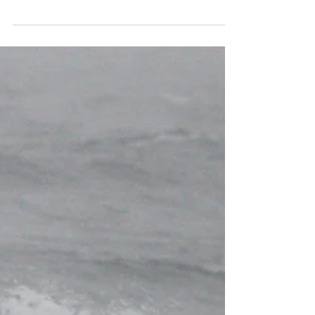
サーフィンスクール！
お疲れ様です！ 今日はオーバーヘッドのコ
ンディションでSurfPartnersProgram!! みん
なそれぞれうまくなっていてバシバシ波を刻
んでました！ MauriceCole ''ATM''がお気に入
りのミサ、SPPに来てもうすぐ一年、その
成長は目覚ましくどんどん自分...