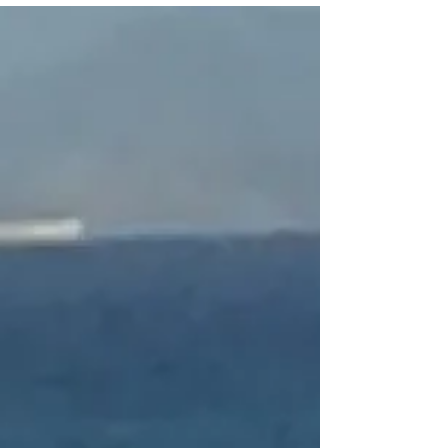
いと思いますが！笑 というわけで、今日の
SurfPartnersProgram/GOSURFはジャッジの
方に監修して...