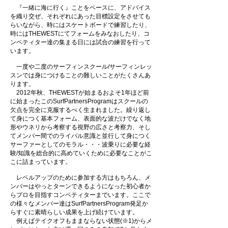
『一緒に海に行く』ことをベースに、アドバイス
を織り交ぜ、それぞれにあった目標設定をさせても
らいながら、時にはスケートボードで練習したり、
時にはTHEWESTにてフォームをみなおしたり、コ
ンペティター達の集まる日には試合の練習を行って
います。
一度や二度のサーフィンスクール/サーフィンレッ
スンでは身につけることの難しいことがたくさんあ
ります。
2012年秋、THEWESTが始まるおよそ1年ほど前
に始まったこの
SurfPartnersProgramはスクールの
欠点を完全に克服するべく生まれました。繰り返し
て身につく基本フォーム、表面的な波だけでなく地
形やウネリから考察する視野の広さと考察力、そし
てメンバー間でのライバル意識と並行して身につく
サーファーとしてのモラル・・・波乗りに必要な経
験/知識を総合的に高めていくために必要なことがこ
こに詰まっています。
レベルアップのために参加する方はもちろん、
メ
ンバーはやっとターンできるようになった初心者か
らプロを目指すコンペティターまでいます。ここで
の様々なメンバー達はSurfPartnersProgram発足か
らすぐに素晴らしい成果を上げ続けています。
例えばテイクオフもままならない状態(※1)からメ