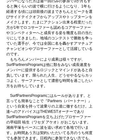
ンバーになった方は週一回のみの参加で3か月もす
ると胸くらいの波で横に行けるようになり、1年も
経過する頃には頭前後の波まできちんとピークを選
びサイドテイクオフからアップスやトップターンを
メイクします。たまにアクション出来る程度だった
方が1年でロコサーファーも認めるコアサーファー
やコンペティターへと成長する姿を幾度も目の当た
りにしてきました。地域のコンテストで勝敗を争っ
ていた選手が、今では全国に名を轟かすアマチュア
チャンピオンやプロサーファーとして活躍している
のです
。
もちろんメンバーにより成果は様々ですが、
SurfPartnersProgramは他に類をみない成長速度を
メンバーに提供するロジックとマインドがあると自
負しています。限られた人生、どうせやるならカッ
コよく。サーファーとして濃密な時間を過ごしたい
方をお待ちしています。
SurfPartnersProgramにはルールがあります。と
言っても簡単なことで『Partners（パートナー）』
という自覚を持って波乗りの上達に徹するだけ。上
達へのアドバイスはTHEWESTオーナーであり
SurfPartnersProgramを立ち上げたプロサーファー
の早稲田 暁生（ワセダ アケオ）がおこないます。
湘南平塚をベースに波を追い求めて各地で行いま
す。お時間あう方は契約いただいてる月のうち何度
でも参加できます。日程内に参加できない方でも、