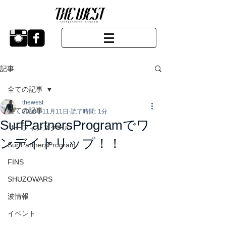
記事
全ての記事
thewest
全ての記事
2018年11月11日
読了時間: 1分
SurfPartnersProgramでワ
サーフィンスクール
ンデイトリップ！！
SurfPartnersProgram
FINS
SHUZOWARS
波情報
イベント