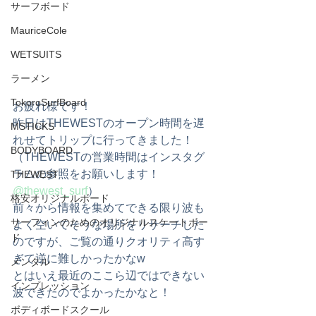
サーフボード
MauriceCole
WETSUITS
ラーメン
TokoroSurfBoard
お疲れ様です！
昨日はTHEWESTのオープン時間を遅
MSTICKS
れせてトリップに行ってきました！
BODYBOARD
（THEWESTの営業時間はインスタグ
ラムの参照をお願いします！ 
THEWEST
@thewest_surf
）
格安オリジナルボード
前々から情報を集めてできる限り波も
サーフィンのためのオリジナルスケートボー
よく空いてそうな場所をリサーチした
ド
のですが、ご覧の通りクオリティ高す
ぎて逆に難しかったかなw
メンタル
とはいえ最近のここら辺ではできない
インプレッション
波できたのでよかったかなと！
ボディボードスクール