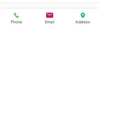
コメントを追加…
波乗り最短で上手くなり
なんだかずっと
Phone
Email
Address
たい方必見★THEWEST
南でSPPメンバ
オンラインレッスン&メー
ングン上達中！
ルレッスン開始！