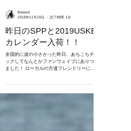
thewest
2018年11月19日
読了時間: 1分
昨日のSPPと2019USKE
カレンダー入荷！！
全国的に波の小さかった昨日、あちこちチェ
ックしてなんとかファンウェイブにありつき
ました！ ローカルの方達フレンドリーに笑
顔や言葉を投げかけてくれ皆で楽しくやれま
した>< ありがとうございます！（ちゃんと
直接言えばよかった！！） コウセイ 15歳 あ
けお 35歳...