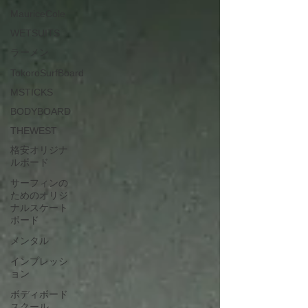
MauriceCole
WETSUITS
ラーメン
TokoroSurfBoard
MSTICKS
BODYBOARD
THEWEST
格安オリジナ
ルボード
サーフィンの
ためのオリジ
ナルスケート
ボード
メンタル
インプレッシ
ョン
ボディボード
スクール