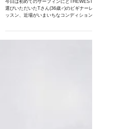
この夏も皆の成長が暑か
ったぜスペシャルpart1
今日は初めてのサーフィンにとTHEWESTお
選びいただいたTさん(36歳♂)のビギナーレ
ッスン、近場がいまいちなコンディションだ
ったので車で少し移動しファンウェイブにあ
りつくと少し準備体操、岸での練習で少し身
体の動きを整えると一本目からロングライ
ド！...