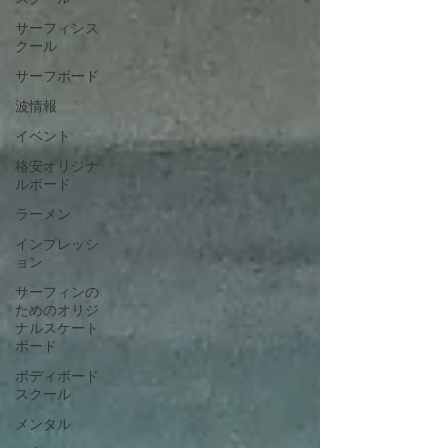
サーフィンス
クール
サーフボード
波情報
イベント
格安オリジナ
ルボード
ラーメン
インプレッシ
ョン
サーフィンの
ためのオリジ
ナルスケート
ボード
ボディボード
スクール
メンタル