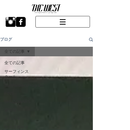
ブログ
全ての記事
全ての記事
サーフィンス
クール
SurfPartnersProgram
FINS
SHUZOWARS
波情報
イベント
サーフボード