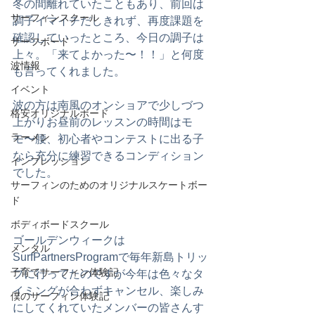
冬の間離れていたこともあり、前回は
サーフィンスクール
調子イマイチだしきれず、再度課題を
確認していったところ、今日の調子は
サーフボード
上々。「来てよかった〜！！」と何度
波情報
も言ってくれました。
イベント
波の方は南風のオンショアで少しづつ
格安オリジナルボード
上がりお昼前のレッスンの時間はモ
ラーメン
モ〜腰、初心者やコンテストに出る子
なら充分に練習できるコンディション
インプレッション
でした。
サーフィンのためのオリジナルスケートボー
ド
ボディボードスクール
ゴールデンウィークは
メンタル
SurfPartnersProgramで毎年新島トリッ
子育てサーフィン体験記
プに行ってたのですが今年は色々なタ
イミングが合わずキャンセル、楽しみ
僕のサーフィン体験記
にしてくれていたメンバーの皆さんす