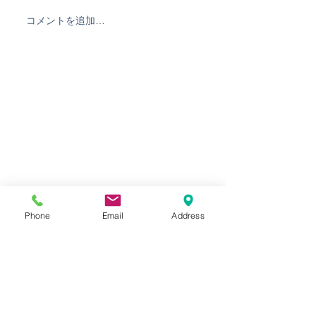
コメントを追加…
波乗り最短で上手くなり
なんだかずっと
たい方必見★THEWEST
南でSPPメンバ
オンラインレッスン&メー
ングン上達中！
ルレッスン開始！
Phone
Email
Address