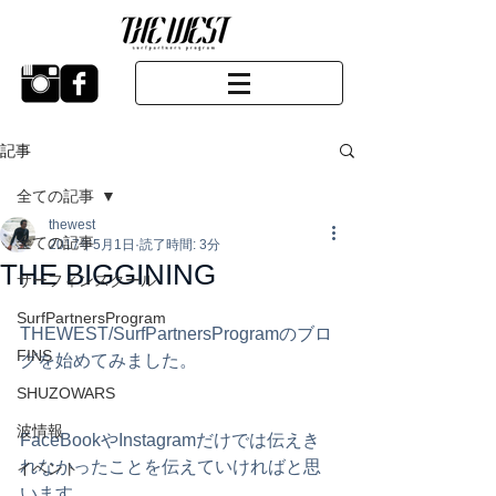
記事
全ての記事
thewest
全ての記事
2017年5月1日
読了時間: 3分
THE BIGGINING
サーフィンスクール
SurfPartnersProgram
THEWEST/SurfPartnersProgramのブロ
FINS
グを始めてみました。
SHUZOWARS
波情報
FaceBookやInstagramだけでは伝えき
れなかったことを伝えていければと思
イベント
います。