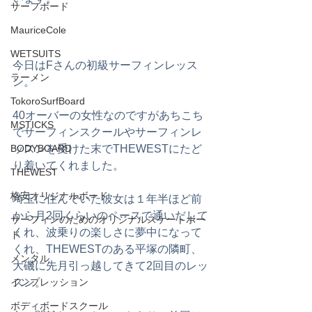
サーフボード
MauriceCole
WETSUITS
今日はFさんの初級サーフィンレッス
ラーメン
ン。
TokoroSurfBoard
40オーバーの女性なのですがあちこち
MSTICKS
でサーフィンスクールやサーフィンレ
BODYBOARD
ッスンを受けた末でTHEWESTにたど
り着いてくれました。
THEWEST
格安オリジナルボード
埼玉に住んでいた彼女は１年半ほど前
から月2回くらいのペースで通いだして
サーフィンのためのオリジナルスケートボー
くれ、波乗りの楽しさに夢中になって
ド
くれ、THEWESTのある平塚の隣町、
メンタル
大磯に先月引っ越してきて2回目のレッ
インプレッション
スン。
ボディボードスクール