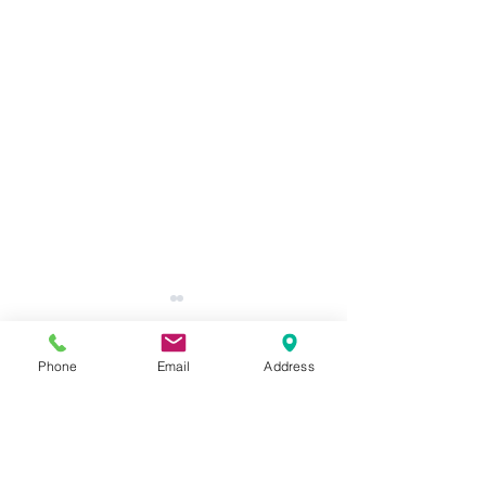
Phone
Email
Address
コメント
KAIRI.Takamats
WEBSITEリニューアル!!
コメントを追加…