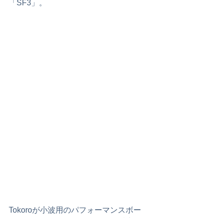
「SF3」。 
Tokoroが小波用のパフォーマンスボー