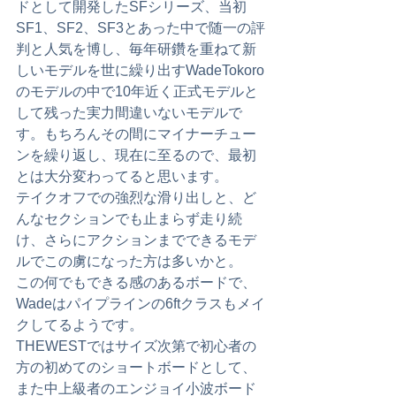
ドとして開発したSFシリーズ、当初
SF1、SF2、SF3とあった中で随一の評
判と人気を博し、毎年研鑽を重ねて新
しいモデルを世に繰り出すWadeTokoro
のモデルの中で10年近く正式モデルと
して残った実力間違いないモデルで
す。もちろんその間にマイナーチュー
ンを繰り返し、現在に至るので、最初
とは大分変わってると思います。
テイクオフでの強烈な滑り出しと、ど
んなセクションでも止まらず走り続
け、さらにアクションまでできるモデ
ルでこの虜になった方は多いかと。
この何でもできる感のあるボードで、
Wadeはパイプラインの6ftクラスもメイ
クしてるようです。
THEWESTではサイズ次第で初心者の
方の初めてのショートボードとして、
また中上級者のエンジョイ小波ボード