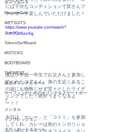
サーフボード
には十分なコンディションで皆さんフ
MauriceCole
ァンサーフ楽しんでいただけました！
WETSUITS
https://www.youtube.com/watch?
ラーメン
v=kTf2U5exXig
TokoroSurfBoard
MSTICKS
BODYBOARD
THEWEST
彼は小学校一年生でお父さんと参加し
てくれたコアくん、身の丈近くあるこ
格安オリジナルボード
の波にも物怖じせず堂々としたライデ
サーフィンのためのオリジナルスケートボー
ィングでした！絶対うまくなるよ
ド
ー！！
メンタル
今日は「カレー」と「コトミ」も参加
インプレッション
してくれ、カレーは初のトンガリショ
ボディボードスクール
ートボードでテイクオフメイク、テン