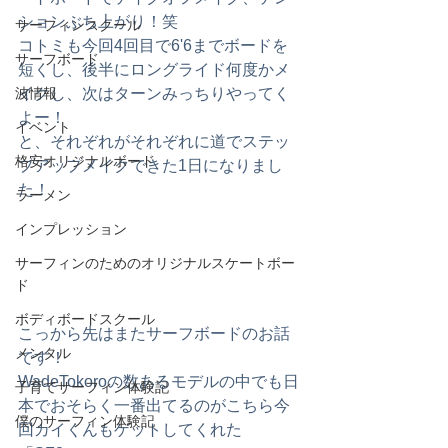
ションぶち上がり！笑
サーフィンスクール
コトミも今回4回目で6'6までボードを
サーフボード
短くし、後半にロングライド何度かメ
イクし、次はターンみっちりやってく
波情報
よー！
イベント
と、それぞれがそれぞれに道でステッ
格安オリジナルボード
プアップメイクできた1日になりまし
た！
ラーメン
インプレッション
サーフィンのためのオリジナルスケートボー
ド
ボディボードスクール
こっから先はまたサーフボードのお話
メンタル
です！
WadeTokoroの数あるモデルの中でも日
子育てサーフィン体験記
本でおそらく一番出てるのがこちら今
僕のサーフィン体験記
回カイくんもゲットしてくれた