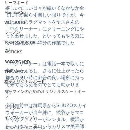
サーフボード
嬉しい忙しい日々が続いてなかなか全
MauriceCole
てに手が回らず悔しい限りですが、今
日はお店のラグマットをヤスさんの
WETSUITS
「中クリーナー」にクリーニングにや
ラーメン
っと出せました。といってもやる気に
TokoroSurfBoard
なればほんの3-40分の作業でした
が。。
MSTICKS
BODYBOARD
「中クリーナー」は電話一本で取りに
来てもらえるし、さらに仕上がったら
THEWEST
都合の良い時に都合の良い場所に持っ
格安オリジナルボード
て来てもらえるのでとても助かりま
す。
サーフィンのためのオリジナルスケートボー
ド
今日午前中は群馬県からSHUZOスカイ
メンタル
ウォーカーが自主練に、渋谷からマコ
インプレッション
トくんファミリーがレンタル、横浜か
らしのさん、青山からカリスマ美容師
ボディボードスクール