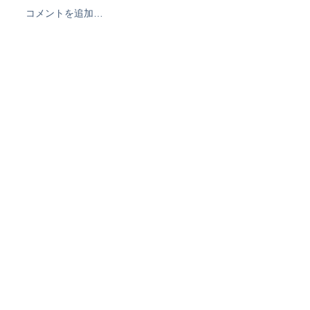
コメントを追加…
波乗り最短で上手くなり
なんだかずっと
たい方必見★THEWEST
南でSPPメンバ
オンラインレッスン&メー
ングン上達中！
ルレッスン開始！