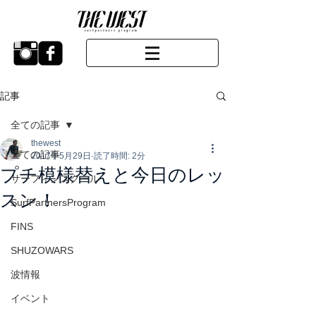
記事
全ての記事
thewest
全ての記事
2017年5月29日
読了時間: 2分
プチ模様替えと今日のレッ
サーフィンスクール
スン！
SurfPartnersProgram
FINS
SHUZOWARS
波情報
イベント