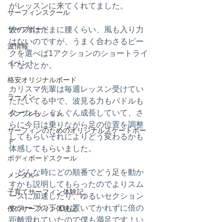
がレッスンに来てくれてました。
サーフィンスクール
波の方はたまに腰くらい、風も入り力
サーフボード
はないのですが、うまく合わさるピー
波情報
クを選べば1アクションのショートライ
イベント
ドなんとか。
格安オリジナルボード
カリスマ先輩は毎週レッスン受けてい
ラーメン
ただいてる中で、波見る力もパドルも
ターンも、ぐんぐん成長していて、さ
インプレッション
らに今日は乗りながら足の位置を調整
サーフィンのためのオリジナルスケートボー
してもらいそれによりどう変わるかも
ド
体感してもらいました。
ボディボードスクール
　どんな時にどの順番でどう足を動か
メンタル
すかも説明してもらったのでよりスム
子育てサーフィン体験記
ースに加速したり、ゆるいセクション
やスープの下でも置いてかれずに倍の
僕のサーフィン体験記
距離滑れていたので僕も満足です！い