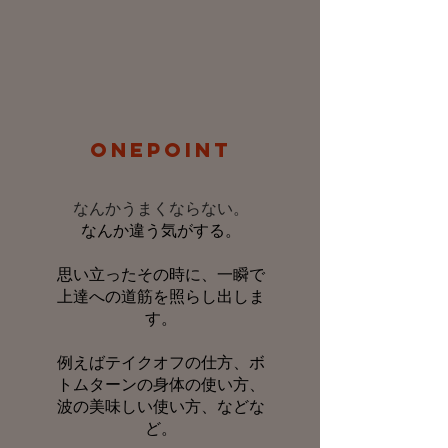
ONEPOINT
なんかうまくならない。
なんか違う気がする。
​思い立ったその時に、一瞬で
上達への道筋を照らし出しま
す。
​例えばテイクオフの仕方、ボ
トムターンの身体の使い方、
波の美味しい使い方、などな
ど。