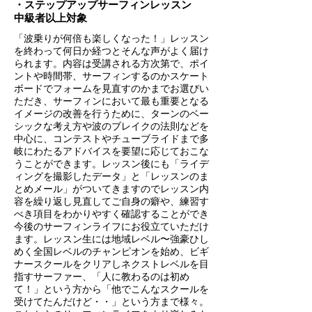
・ステップアップサーフィンレッスン
中級者以上対象
「波乗りが何倍も楽しくなった！」レッスン
を終わって何日か経つとそんな声がよく届け
られます。内容は受講される方次第で、ポイ
ントや時間帯、サーフィンするのかスケート
ボードでフォームを見直すのかまでお選びい
ただき、サーフィンにおいて最も重要となる
イメージの改善を行うために、ターンのベー
シックな考え方や波のブレイクの法則などを
中心に、コンテストやチューブライドまで多
岐にわたるアドバイスを要望に応じておこな
うことができます。レッスン後にも「ライデ
ィングを撮影したデータ」と「レッスンのま
とめメール」がついてきますのでレッスン内
容を繰り返し見直してご自身の癖や、練習す
べき項目をわかりやすく確認することができ
今後のサーフィンライフにお役立ていただけ
ます。レッスン生には地域レベル〜強豪ひし
めく全国レベルのチャンピオンを始め、ビギ
ナースクールをクリアしネクストレベルを目
指すサーファー、「人に教わるのは初め
て！」という方から「他でこんなスクールを
受けてたんだけど・・」という方まで様々。