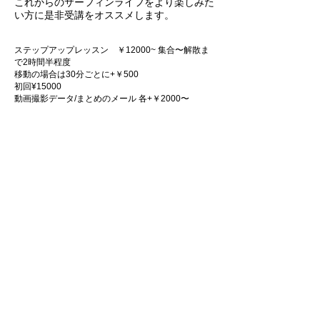
これからのサーフィンライフをより楽しみた
い方に是非受講をオススメします。
ステップアップレッスン ￥12000~ 集合〜解散ま
で2時間半程度
移動の場合は30分ごとに+￥500
初回¥15000
動画撮影データ/まとめのメール 各+￥2000〜