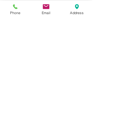
Phone
Email
Address
コメント
コメントを追加…
凄い波あてちゃったSPP
昨日のSPPと201
セッションとお店オープ
カレンダー入荷
ン時間変更テスト中のお
知らせ！