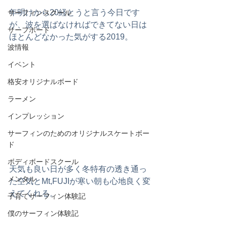
年明けから20経とうと言う今日です
サーフィンスクール
が、波を選ばなければできてない日は
サーフボード
ほとんどなかった気がする2019。
波情報
イベント
格安オリジナルボード
ラーメン
インプレッション
サーフィンのためのオリジナルスケートボー
ド
ボディボードスクール
天気も良い日が多く冬特有の透き通っ
メンタル
た空気とMt,FUJIが寒い朝も心地良く変
えてくれる。 
子育てサーフィン体験記
僕のサーフィン体験記