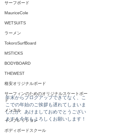
サーフボード
MauriceCole
WETSUITS
ラーメン
TokoroSurfBoard
MSTICKS
BODYBOARD
THEWEST
格安オリジナルボード
サーフィンのためのオリジナルスケートボー
年末からブログアップできてなく、こ
ド
こでの年始のご挨拶も遅れてしまいま
メンタル
したが、あけましておめでとうござい
ます＆今年もよろしくお願いします！
インプレッション
ボディボードスクール