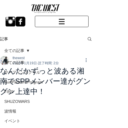
記事
全ての記事
thewest
全ての記事
2019年1月19日
読了時間: 2分
なんだかずっと波ある湘
サーフィンスクール
南でSPPメンバー達がグン
SurfPartnersProgram
グン上達中！
FINS
SHUZOWARS
波情報
イベント