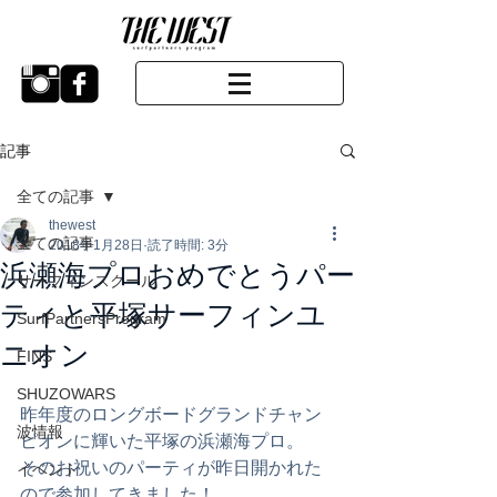
記事
全ての記事
thewest
全ての記事
2018年1月28日
読了時間: 3分
浜瀬海プロおめでとうパー
サーフィンスクール
ティと平塚サーフィンユ
SurfPartnersProgram
ニオン
FINS
SHUZOWARS
昨年度のロングボードグランドチャン
波情報
ピオンに輝いた平塚の浜瀬海プロ。
そのお祝いのパーティが昨日開かれた
イベント
ので参加してきました！ 