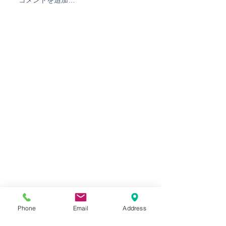
波乗り最短で上手くなり
なんだかずっと
たい方必見★THEWEST
南でSPPメンバ
オンラインレッスン&メー
ングン上達中！
ルレッスン開始！
Phone
Email
Address