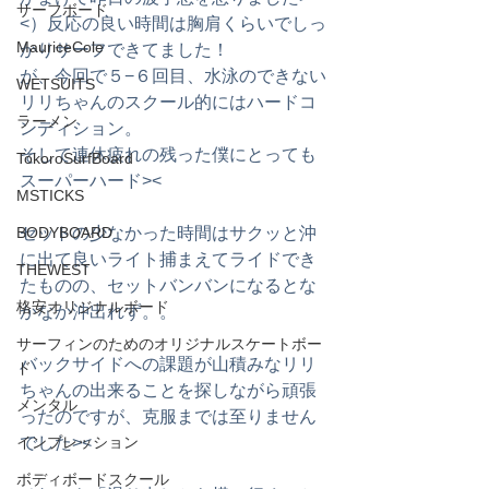
サーフボード
<）反応の良い時間は胸肩くらいでしっ
MauriceCole
かりサーフできてました！
が、今回で５−６回目、水泳のできない
WETSUITS
リリちゃんのスクール的にはハードコ
ラーメン
ンディション。
そして連休疲れの残った僕にとっても
TokoroSurfBoard
スーパーハード><
MSTICKS
BODYBOARD
セットの少なかった時間はサクッと沖
に出て良いライト捕まえてライドでき
THEWEST
たものの、セットバンバンになるとな
格安オリジナルボード
かなか沖出れず。。
サーフィンのためのオリジナルスケートボー
バックサイドへの課題が山積みなリリ
ド
ちゃんの出来ることを探しながら頑張
メンタル
ったのですが、克服までは至りません
インプレッション
でした><
ボディボードスクール