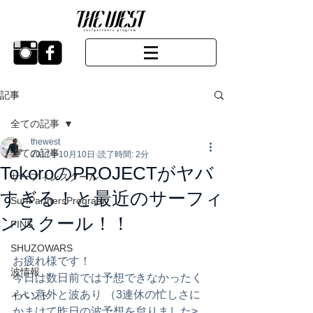
記事
全ての記事
thewest
全ての記事
2017年10月10日
読了時間: 2分
TokoroのPROJECTがヤバ
サーフィンスクール
すぎる！と最近のサーフィ
SurfPartnersProgram
ンスクール！！
FINS
SHUZOWARS
お疲れ様です！ 
波情報
今日は数日前では予想できなかったく
らい意外と波あり （3連休の忙しさに
イベント
かまけて昨日の波予想を怠りました>