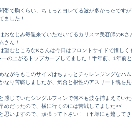
ードスクール
サーフィンスクール
サーフボード
波
間帯で胸くらい、ちょっとヨレてる波が多かったですが
てました！
メン
インプレッション
サーフィンのためのオリジナル
はおなじみ毎週来ていただいてるカリスマ美容師のKさ
ムさん！
は望むところなKさんは今日はフロントサイドで惜しく
タル
子育てサーフィン体験記
レーの上がるトップカーブしてました！半年前、1年前
めながらもこのサイズはちょっとチャレンジングなハム
かなり苦戦しましたが、気合と根性のアスリート魂を見
と感じていたシングルフィンで何本も波を捕まえていた
早めだったので、横に行くのには苦戦してました><
と思いますので、頑張って下さい！（平塚にも越してき