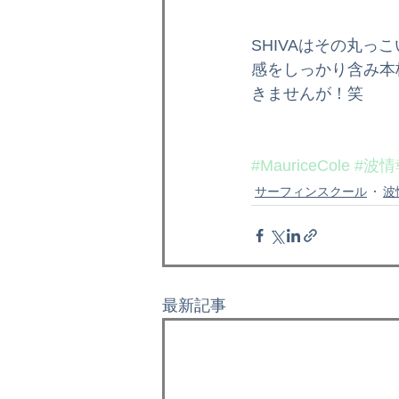
SHIVAはその丸
感をしっかり含み本
きませんが！笑 
#MauriceCole
#波情
サーフィンスクール
波
最新記事