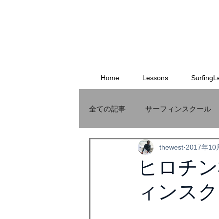
Home
Lessons
SurfingL
全ての記事
サーフィンスクール
thewest
2017年1
サーフボード
MauriceCole
ヒロチン
ィンスク
THEWEST
格安オリジナル