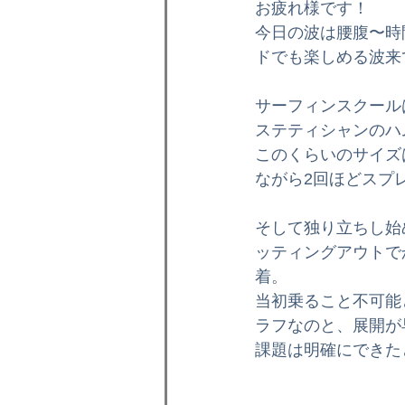
お疲れ様です！
インプレッション
ボディボ
今日の波は腰腹〜時
ドでも楽しめる波来
格安オリジナルボード
ラー
サーフィンスクール
ステティシャンのハ
このくらいのサイズ
ボディボードスクール
メン
ながら2回ほどスプ
そして独り立ちし始
ッティングアウトで
着。
当初乗ること不可能
ラフなのと、展開が
課題は明確にできた