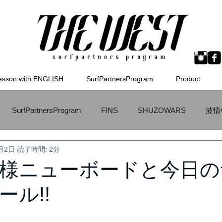
esson with ENGLISH
SurfPartnersProgram
Product
SurfPartnersProgram
FINS
SHUZOWARS
波情
0月2日
読了時間: 2分
WETSUITS
ラーメン
TokoroSurfBoard
MSTIC
様ニューボードと今日の
ール!!
ボード
サーフィンのためのオリジナルスケートボード
メ