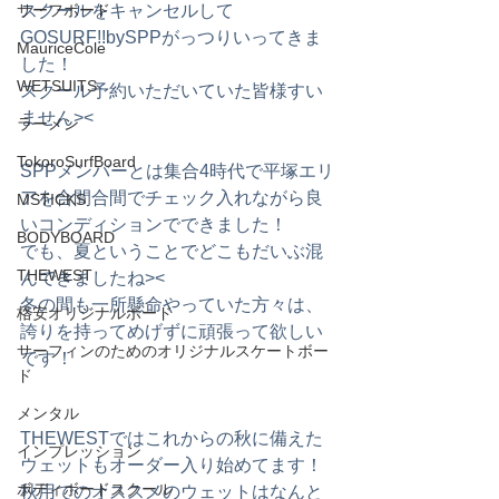
サーフボード
スクールをキャンセルして
GOSURF!!bySPPがっつりいってきま
MauriceCole
した！
WETSUITS
スクール予約いただいていた皆様すい
ません><
ラーメン
TokoroSurfBoard
SPPメンバーとは集合4時代で平塚エリ
アを合間合間でチェック入れながら良
MSTICKS
いコンディションでできました！
BODYBOARD
でも、夏ということでどこもだいぶ混
THEWEST
んできましたね><
冬の間も一所懸命やっていた方々は、
格安オリジナルボード
誇りを持ってめげずに頑張って欲しい
サーフィンのためのオリジナルスケートボー
です！
ド
メンタル
THEWESTではこれからの秋に備えた
インプレッション
ウェットもオーダー入り始めてます！
ボディボードスクール
秋用でのオススメのウェットはなんと