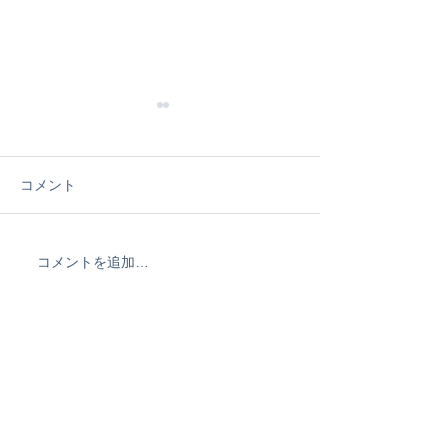
コメント
コメントを追加…
なんだかずっと波ある湘
凄い波あてちゃっ
南でSPPメンバー達がグ
セッションとお
ングン上達中！
ン時間変更テス
知らせ！