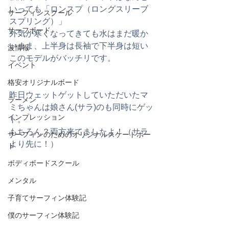
いっても「ロンスプ（ロングスリーブ
サーフィンスクール
スプリング）」
サーフボード
外気が寒くなってきても水はまだ暖か
いまま、上半身は長袖で下半身は短い
波情報
このモデルがバッチリです。
イベント
格安オリジナルボード
昨日ウェットゲットしていただいたマ
ラーメン
ミちゃんは娘さん(サラ)のも同時にゲッ
インプレッション
ト。
もちろん？両方来てましたよ！（サラ
サーフィンのためのオリジナルスケートボー
より先に！）
ド
ボディボードスクール
メンタル
子育てサーフィン体験記
僕のサーフィン体験記