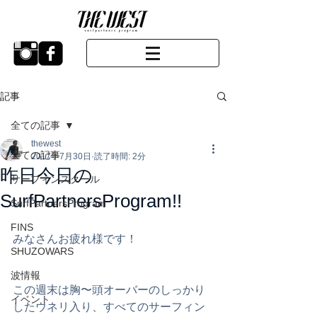
記事
全ての記事
thewest
全ての記事
2017年7月30日
読了時間: 2分
昨日今日の
サーフィンスクール
SurfPartnersProgram!!
SurfPartnersProgram
FINS
みなさんお疲れ様です！
SHUZOWARS
波情報
この週末は胸〜頭オーバーのしっかり
イベント
したウネリ入り、すべてのサーフィン