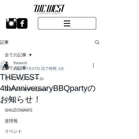
記事
全ての記事
thewest
全ての記事
2017年7月27日
読了時間: 1分
THEWEST
サーフィンスクール
4thAnniversaryBBQpartyの
SurfPartnersProgram
お知らせ！
FINS
SHUZOWARS
波情報
イベント