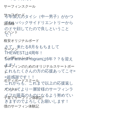
サーフィンスクール
サーフボード
今年加入のタイシ（中一男子）がかつ
てないバックサイドリエントリーから
波情報
のドヤ顔してたので良しということ
イベント
で！
格安オリジナルボード
さて、来たる8月をもちまして
ラーメン
THEWESTは4周年！
インプレッション
SurfPartnersProgramは6年？？を迎え
ます！
サーフィンのためのオリジナルスケートボー
これもたくさんの方の応援あってこそ>
ド
<超感謝です！！
ボディボードスクール
これからも、これまで以上の応援返し
メンタル
でもってより一層皆様のサーフィンラ
イフが最高のものになるよう努めてい
子育てサーフィン体験記
きますのでよろしくお願いします！
僕のサーフィン体験記