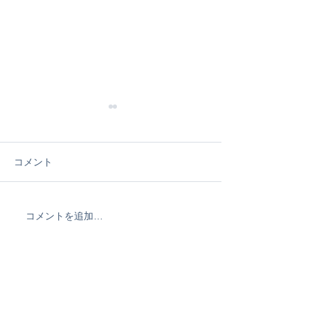
コメント
KAIRI.Takamats
WEBSITEリニューアル!!
コメントを追加…