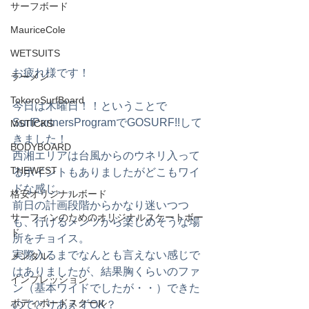
サーフボード
MauriceCole
WETSUITS
お疲れ様です！
ラーメン
TokoroSurfBoard
今日は木曜日！！ということで 
SurfPartnersProgramでGOSURF!!して
MSTICKS
きました！
BODYBOARD
西湘エリアは台風からのウネリ入って
THEWEST
るポイントもありましたがどこもワイ
ドな感じ。。
格安オリジナルボード
前日の計画段階からかなり迷いつつ
サーフィンのためのオリジナルスケートボー
も、行けるメンツから楽しめそうな場
ド
所をチョイス。
実際入るまでなんとも言えない感じで
メンタル
はありましたが、結果胸くらいのファ
インプレッション
ン（基本ワイドでしたが・・）できた
ボディボードスクール
のでとりあえずOK？