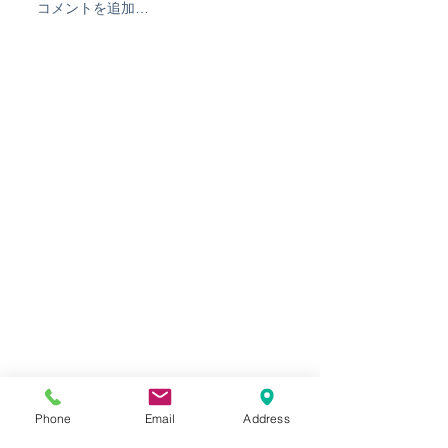
コメントを追加…
波乗り最短で上手くなり
なんだかずっと
たい方必見★THEWEST
南でSPPメンバ
オンラインレッスン&メー
ングン上達中！
ルレッスン開始！
Phone
Email
Address