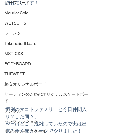
サーフボード
訪れています！
MauriceCole
WETSUITS
ラーメン
TokoroSurfBoard
MSTICKS
BODYBOARD
THEWEST
格安オリジナルボード
サーフィンのためのオリジナルスケートボー
ド
恒例のマコトファミリーと今日仲間入
メンタル
り？した面々。
インプレッション
今日はどこも混雑していたので実は出
来る全く無人ピークでやりました！
ボディボードスクール