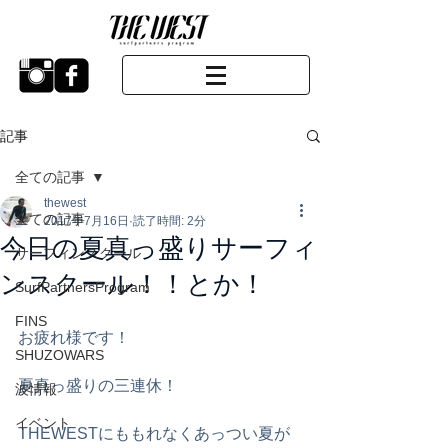
記事
全ての記事
thewest
全ての記事
2017年7月16日
読了時間: 2分
今日の夏真っ盛りサーフィ
サーフィンスクール
ンスクール！！とか！
SurfPartnersProgram
FINS
お疲れ様です！
SHUZOWARS
夏真っ盛りの三連休！
波情報
イベント
THEWESTにももれなくあっつい夏が