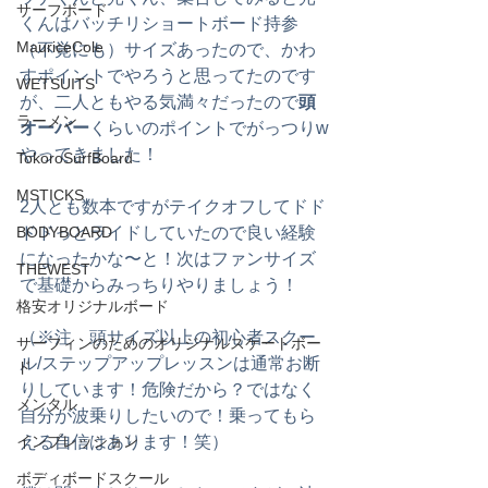
サーフボード
くんはバッチリショートボード持参
MauriceCole
（不覚にも）サイズあったので、かわ
すポイントでやろうと思ってたのです
WETSUITS
が、二人ともやる気満々だったので
頭
ラーメン
オーバー
くらいのポイントでがっつりw
やってきました！
TokoroSurfBoard
MSTICKS
2人とも数本ですがテイクオフしてドド
BODYBOARD
ドドっとライドしていたので良い経験
になったかな〜と！次はファンサイズ
THEWEST
で基礎からみっちりやりましょう！
格安オリジナルボード
（※注　頭サイズ以上の初心者スクー
サーフィンのためのオリジナルスケートボー
ル/ステップアップレッスンは通常お断
ド
りしています！危険だから？ではなく
メンタル
自分が波乗りしたいので！乗ってもら
インプレッション
える自信はあります！笑）
ボディボードスクール