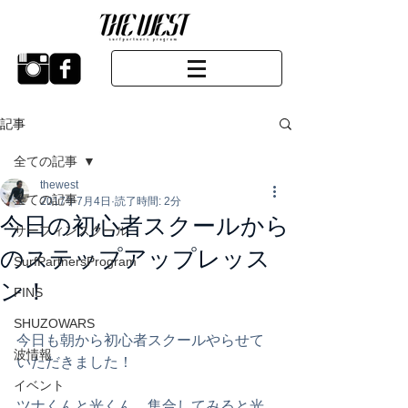
記事
全ての記事
thewest
全ての記事
2017年7月4日
読了時間: 2分
今日の初心者スクールから
サーフィンスクール
のステップアップレッス
SurfPartnersProgram
ン！
FINS
SHUZOWARS
今日も朝から初心者スクールやらせて
波情報
いただきました！
イベント
ツナくんと光くん、集合してみると光