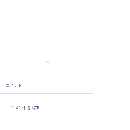
コメント
コメントを追加…
波乗り最短で上手くなり
なんだかずっと
たい方必見★THEWEST
南でSPPメンバ
オンラインレッスン&メー
ングン上達中！
ルレッスン開始！