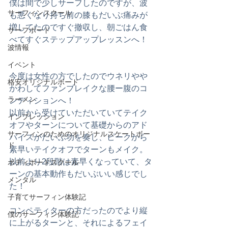
僕は間で少しサーフしたのですが、波
サーフィンスクール
も悪くなり持ち前の膝もだいぶ痛みが
増してたのですぐ撤収し、朝ごはん食
サーフボード
べてすぐステップアップレッスンへ！
波情報
イベント
今度は女性の方でしたのでウネリやや
格安オリジナルボード
かわしてファンブレイクな腰ー腹のコ
ラーメン
ンディションへ！
以前から受けていただいていてテイク
インプレッション
オフやターンについて基礎からのアド
サーフィンのためのオリジナルスケートボー
バイスがだいぶ功を奏し、ピークから
ド
素早いテイクオフでターンもメイク。
以前より2段階は素早くなっていて、タ
ボディボードスクール
ーンの基本動作もだいぶいい感じでし
メンタル
た！
子育てサーフィン体験記
コンペティターの方だったのでより縦
僕のサーフィン体験記
に上がるターンと、それによるフェイ