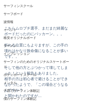
サーフィンスクール
サーフボード
波情報
こちらムロプチ選手、まだまだ綺麗な
イベント
ボードだったのにパッカーン。。。
格安オリジナルボード
折れる位置にもよりますが、この手の
ラーメン
壊れはかなり致命傷になることが多い
インプレッション
です。。
サーフィンのためのオリジナルスケートボー
ド
そして他の方とぶつかって壊してしま
った！という報告もありました。
ボディボードスクール
相手の方は初心者で避けることができ
メンタル
なかったようで、「この場合どうなる
んですか？」
子育てサーフィン体験記
と聞かれたのですが…
僕のサーフィン体験記