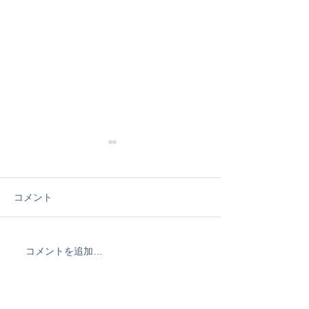
コメント
コメントを追加…
波乗り最短で上手くなり
なんだかずっと
たい方必見★THEWEST
南でSPPメンバ
オンラインレッスン&メー
ングン上達中！
ルレッスン開始！