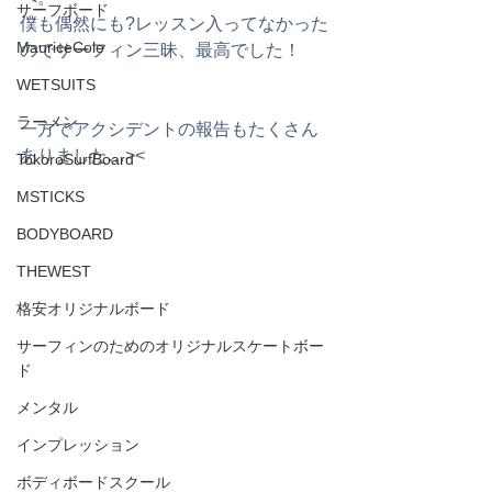
サーフボード
僕も偶然にも?レッスン入ってなかった
MauriceCole
のでサーフィン三昧、最高でした！
WETSUITS
ラーメン
一方でアクシデントの報告もたくさん
ありました…><
TokoroSurfBoard
MSTICKS
BODYBOARD
THEWEST
格安オリジナルボード
サーフィンのためのオリジナルスケートボー
ド
メンタル
インプレッション
ボディボードスクール