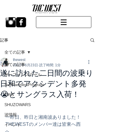
記事
全ての記事
thewest
全ての記事
2017年6月23日
読了時間: 1分
遂に訪れた二日間の波乗り
サーフィンスクール
日和でアクシデント多発
SurfPartnersProgram
😭とサングラス入荷！
FINS
SHUZOWARS
波情報
一昨日、昨日と湘南波ありました！
THEWESTのメンバー達は皆東へ西
イベント
へ。