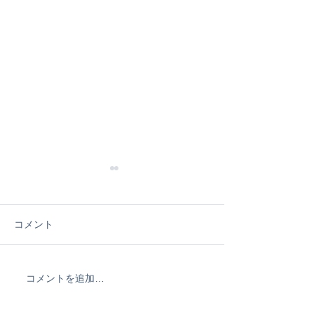
僕のサーフィン
vol.3
海の近くに引っ越
コメント
た、当時16歳。 
の意思で、僕にサ
やりたいとかそう
コメントを追加…
サーフィン真冬の装備に
くなかった。 で
ついて
僕は自転車にまた