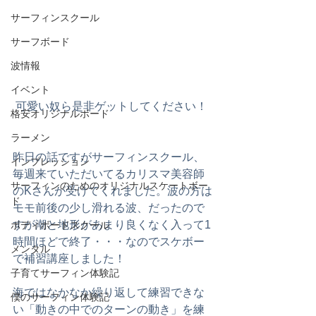
サーフィンスクール
サーフボード
波情報
イベント
 可愛い奴ら是非ゲットしてください！
格安オリジナルボード
ラーメン
昨日の話ですがサーフィンスクール、
インプレッション
毎週来ていただいてるカリスマ美容師
サーフィンのためのオリジナルスケートボー
のKさんが受けてくれました。波の方は
ド
モモ前後の少し滑れる波、だったので
すが潮と地形があまり良くなく入って1
ボディボードスクール
時間ほどで終了・・・なのでスケボー
メンタル
で補習講座しました！
子育てサーフィン体験記
海ではなかなか繰り返して練習できな
僕のサーフィン体験記
い「動きの中でのターンの動き」を練