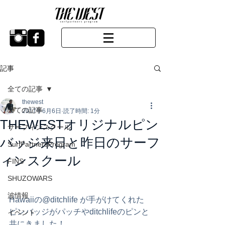
記事
全ての記事
thewest
全ての記事
2017年6月6日
読了時間: 1分
THEWESTオリジナルピン
サーフィンスクール
バッジ来日と昨日のサーフ
SurfPartnersProgram
ィンスクール
FINS
SHUZOWARS
波情報
Hawaiiの@ditchlife が手がけてくれた
ピンバッジがパッチやditchlifeのピンと
イベント
共にきました！