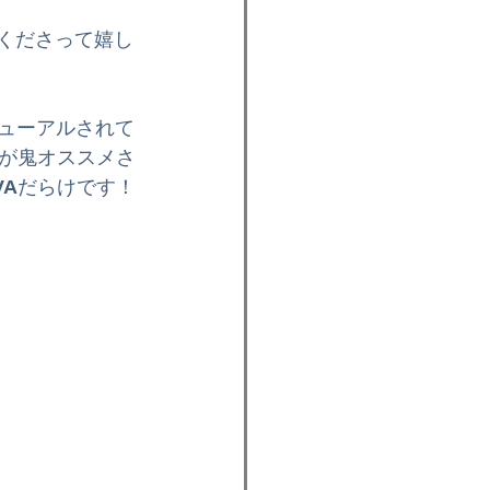
情報
イベント
てくださって嬉し
スケートボード
ューアルされて
が鬼オススメさ
VA
だらけです！