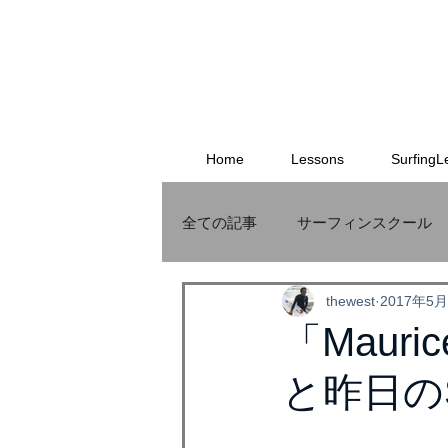
Home
Lessons
SurfingL
全ての記事
サーフィンスクール
thewest
2017年5
サーフボード
MauriceCole
「Maur
と昨日の
THEWEST
格安オリジナル