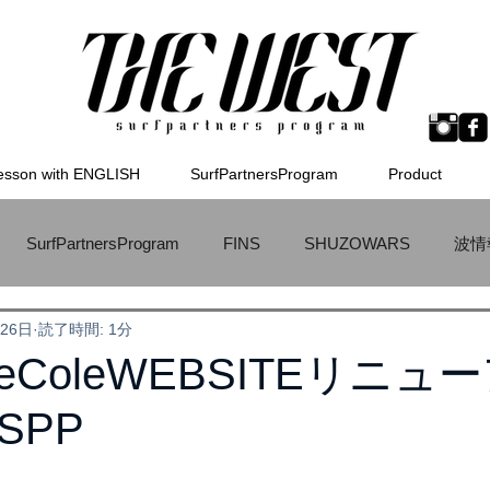
esson with ENGLISH
SurfPartnersProgram
Product
SurfPartnersProgram
FINS
SHUZOWARS
波情
月26日
読了時間: 1分
WETSUITS
ラーメン
TokoroSurfBoard
MSTIC
iceColeWEBSITEリニ
SPP
ボード
サーフィンのためのオリジナルスケートボード
メ