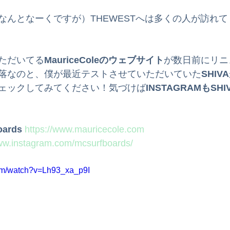
ードスクール
サーフィンスクール
サーフボード
波
なんとなーくですが）THEWESTへは多くの人が訪れ
メン
インプレッション
サーフィンのためのオリジナル
ただいてる
MauriceColeのウェブサイト
が数日前にリニ
落なのと、僕が最近テストさせていただいていた
SHIVA
ェックしてみてください！気づけば
INSTAGRAMもSHI
タル
子育てサーフィン体験記
oards
https://www.mauricecole.com
www.instagram.com/mcsurfboards/
com/watch?v=Lh93_xa_p9I