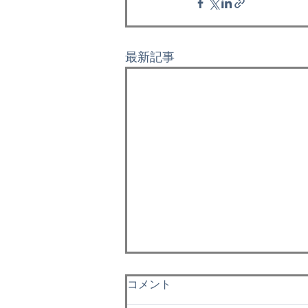
最新記事
僕のサーフィン体験記 vol.3
コメント
海の近くに引っ越す機会が来