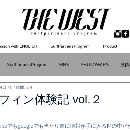
esson with ENGLISH
SurfPartnersProgram
Product
SurfPartnersProgram
FINS
SHUZOWARS
波情
月4日
読了時間: 2分
WETSUITS
ラーメン
TokoroSurfBoard
MSTIC
フィン体験記 vol.２
ボード
サーフィンのためのオリジナルスケートボード
メ
tubeでもgoogleでも当たり前に情報が手に入る世の中だ