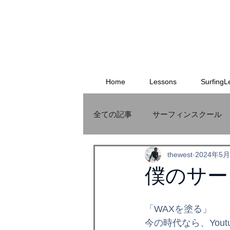
Home
Lessons
SurfingL
全ての記事
サーフィンスクール
thewest
2024年5
サーフボード
MauriceCole
僕のサー
THEWEST
格安オリジナル
「WAXを塗る」
今の時代なら、You