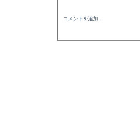
た、当時16歳。 もちろん親の意
思で、僕にサーフィンがやりた
コメントを追加…
いとかそういうのは全くなかっ
た。 でも引っ越すと僕は自転車
にまたがり、サーフボードにワ
ックスもしっかり塗って 波乗り
に繰り出した。 ワクワクし
た。...