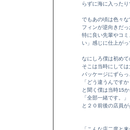
らずに海に入ったり
インプレッション
ボディボ
でもあの頃は色々な'
フィンが逆向きだっ
格安オリジナルボード
ラー
特に良い先輩やコミ
い」感じに仕上がっ
ボディボードスクール
メン
なにしろ僕は初めて
そこは当時にしては
パッケージにずらっ
「どう違うんですか
と聞く僕は当時15
「全部一緒です。」
と２０前後の店員が
「こんな店二度と来