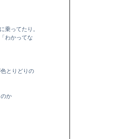
情報
イベント
に乗ってたり。
スケートボード
「わかってな
が色とりどりの
たのか