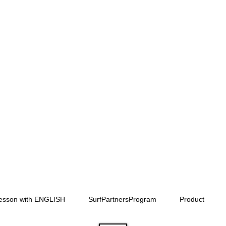
Lesson with ENGLISH
SurfPartnersProgram
Product