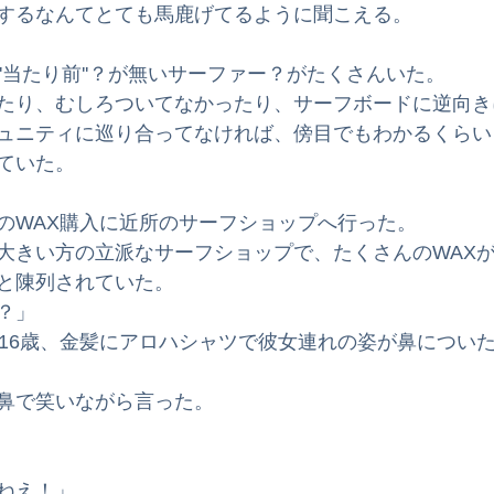
するなんてとても馬鹿げてるように聞こえる。
ードスクール
サーフィンスクール
サーフボード
波
'当たり前''？が無いサーファー？がたくさんいた。
たり、むしろついてなかったり、サーフボードに逆向き
メン
インプレッション
サーフィンのためのオリジナル
ュニティに巡り合ってなければ、傍目でもわかるくらい
ていた。
タル
子育てサーフィン体験記
のWAX購入に近所のサーフショップへ行った。
大きい方の立派なサーフショップで、たくさんのWAX
と陳列されていた。
？」
か16歳、金髪にアロハシャツで彼女連れの姿が鼻につい
鼻で笑いながら言った。
ねえ！」