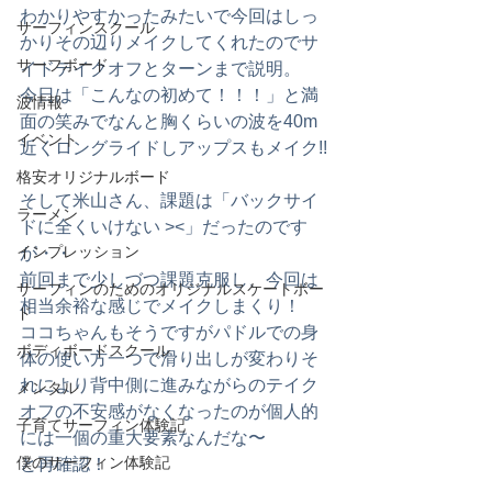
わかりやすかったみたいで今回はしっ
サーフィンスクール
かりその辺りメイクしてくれたのでサ
サーフボード
イドテイクオフとターンまで説明。
今日は「こんなの初めて！！！」と満
波情報
面の笑みでなんと胸くらいの波を40m
イベント
近くロングライドしアップスもメイク!!
格安オリジナルボード
そして米山さん、課題は「バックサイ
ラーメン
ドに全くいけない ><」だったのです
インプレッション
が・・
前回まで少しづつ課題克服し、今回は
サーフィンのためのオリジナルスケートボー
相当余裕な感じでメイクしまくり！
ド
ココちゃんもそうですがパドルでの身
ボディボードスクール
体の使い方一つで滑り出しが変わりそ
れにより背中側に進みながらのテイク
メンタル
オフの不安感がなくなったのが個人的
子育てサーフィン体験記
には一個の重大要素なんだな〜
僕のサーフィン体験記
と再確認！