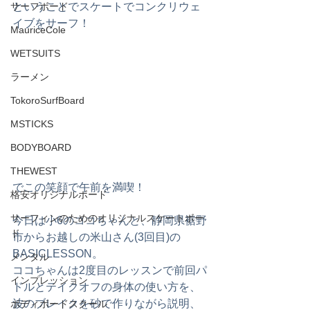
サーフボード
ということでスケートでコンクリウェ
イブをサーフ！
MauriceCole
WETSUITS
ラーメン
TokoroSurfBoard
MSTICKS
BODYBOARD
THEWEST
でこの笑顔で午前を満喫！
格安オリジナルボード
サーフィンのためのオリジナルスケートボー
今日は小6のココちゃんと、静岡県裾野
ド
市からお越しの米山さん(3回目)の
BASICLESSON。
メンタル
ココちゃんは2度目のレッスンで前回パ
インプレッション
ドルとテイクオフの身体の使い方を、
波のブレイクを砂で作りながら説明、
ボディボードスクール