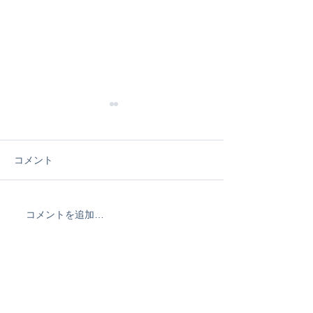
僕のサーフィン
vol.3
海の近くに引っ越
コメント
た、当時16歳。 
の意思で、僕にサ
やりたいとかそう
コメントを追加…
サーフィン真冬の装備に
くなかった。 で
ついて
僕は自転車にまた
フボードにワック
り塗って 波乗り
た。 ワクワクした。