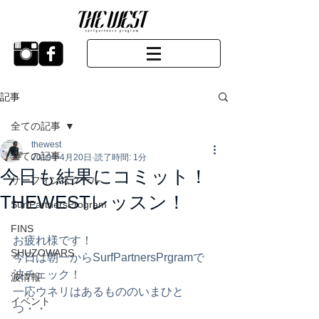
記事
全ての記事
thewest
全ての記事
2019年4月20日
読了時間: 1分
今日も結果にコミット！
サーフィンスクール
THEWESTレッスン！
SurfPartnersProgram
FINS
お疲れ様です！
SHUZOWARS
今日は朝一からSurfPartnersPrgramで
波チェック！
波情報
一応ウネリはあるもののいまひと
イベント
つ・・