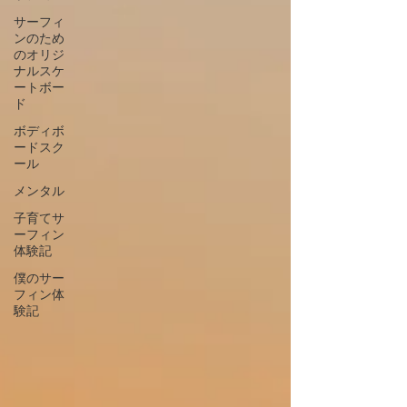
サーフィ
ンのため
のオリジ
ナルスケ
ートボー
ド
ボディボ
ードスク
ール
メンタル
子育てサ
ーフィン
体験記
僕のサー
フィン体
験記