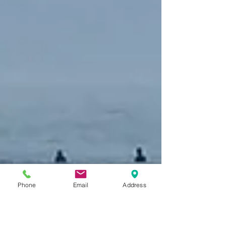
Phone
Email
Address