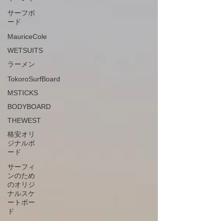
サーフボ
ード
MauriceCole
WETSUITS
ラーメン
TokoroSurfBoard
MSTICKS
BODYBOARD
THEWEST
格安オリ
ジナルボ
ード
サーフィ
ンのため
のオリジ
ナルスケ
ートボー
ド