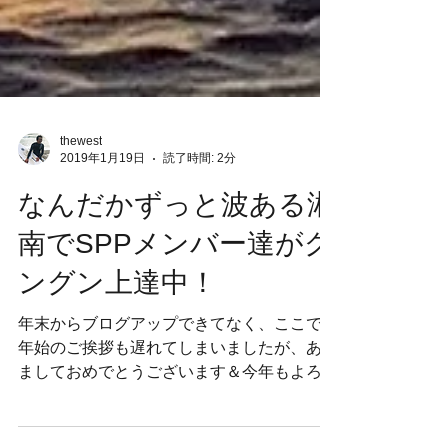
thewest
2019年1月19日
読了時間: 2分
なんだかずっと波ある湘
南でSPPメンバー達がグ
ングン上達中！
年末からブログアップできてなく、ここでの
年始のご挨拶も遅れてしまいましたが、あけ
ましておめでとうございます＆今年もよろし
くお願いします！ 年明けから20経とうと言