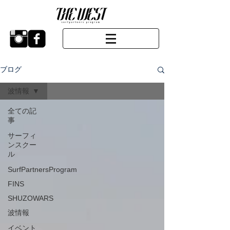
ブログ
波情報
全ての記
事
サーフィ
ンスクー
ル
SurfPartnersProgram
FINS
SHUZOWARS
波情報
イベント