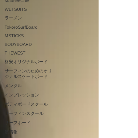
MauriceCole
WETSUITS
ラーメン
TokoroSurfBoard
MSTICKS
BODYBOARD
THEWEST
格安オリジナルボード
サーフィンのためのオリ
ジナルスケートボード
メンタル
インプレッション
ボディボードスクール
サーフィンスクール
サーフボード
波情報