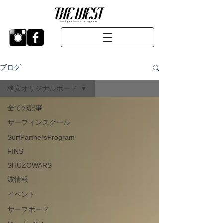
ブログ
格安オリジナルボード
全ての記事
サーフィンスクール
SurfPartnersProgram
FINS
SHUZOWARS
波情報
イベント
サーフボード