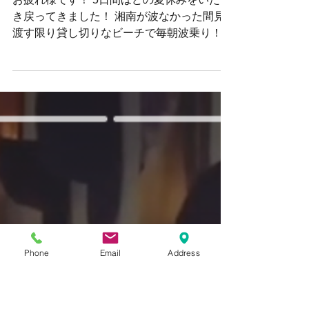
スクールとオリジナルデ
ィケール入れたお客様の
ニューボード！
お疲れ様です！ 5日間ほどの夏休みをいただ
き戻ってきました！ 湘南が波なかった間見
渡す限り貸し切りなビーチで毎朝波乗り！…
少し寂しかったデス… 戻ってからはサーフ
ィンスクールもSurfPartnersProgramもファ
ンサーフできるサイズが続き皆さん満喫して
いただいてます...
Phone
Email
Address