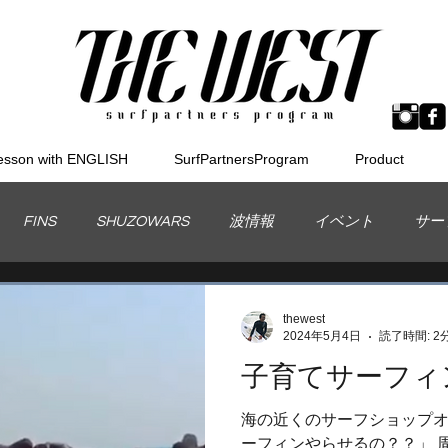
esson with ENGLISH
SurfPartnersProgram
Product
FINS
SHUZOWARS
波情報
イベント
サー
Board
MSTICKS
BODYBOARD
THEWEST
thewest
2024年5月4日
読了時間: 2
子育てサーフィン体
スケートボード
メンタル
インプレッション
ボディ
海の近くのサーフショップオ
ーフィンやらせるの？？」 