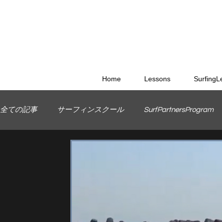
Home
Lessons
SurfingL
全ての記事
サーフィンスクール
SurfPartnersProgram
MauriceCole
WETSUITS
ラーメン
TokoroSurf
格安オリジナルボード
サーフィンのためのオリジナル