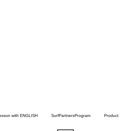
Lesson with ENGLISH
SurfPartnersProgram
Product