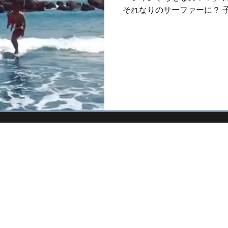
ベント
格安オリジナルボード
ラーメン
インプレッ
それなりのサーファーに？ 
それまでだけでも。 サーフ
い波を取り合う。...
ボードスクール
メンタル
子育てサーフィン体験記