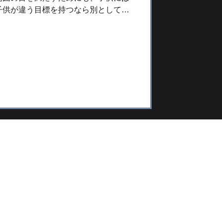
ション
子供が違う目標を持つなら別として、
ィンは大きな海で大人も子供も数少な