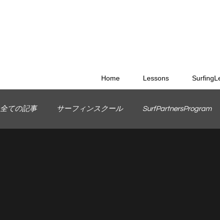
Home
Lessons
SurfingL
全ての記事
サーフィンスクール
SurfPartnersProgram
MauriceCole
WETSUITS
ラーメン
TokoroSurf
格安オリジナルボード
サーフィンのためのオリジナル