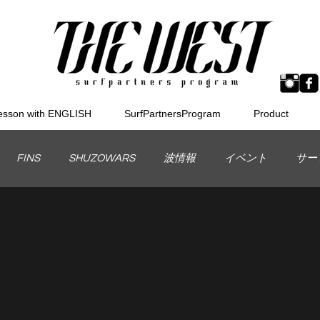
esson with ENGLISH
SurfPartnersProgram
Product
FINS
SHUZOWARS
波情報
イベント
サー
Board
MSTICKS
BODYBOARD
THEWEST
スケートボード
メンタル
インプレッション
ボディ