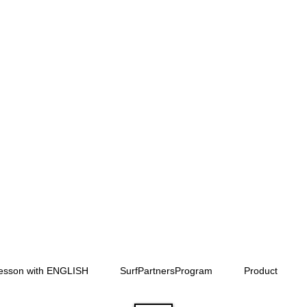
Lesson with ENGLISH
SurfPartnersProgram
Product